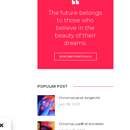
The future belongs
to those who
believe in the
beauty of their
dreams.
EXPLORE PORTFOLIO
POPULAR POST
Chromaluxe et longévité
juin 28, 2021
ChromaLuxe® et entretien