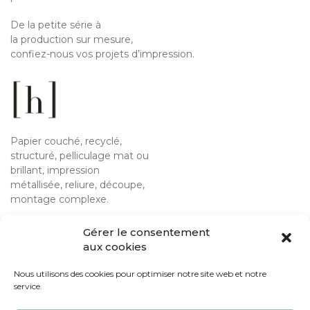
De la petite série à
la production sur mesure,
confiez-nous vos projets d’impression.
Papier couché, recyclé,
structuré, pelliculage mat ou
brillant, impression
métallisée, reliure, découpe,
montage complexe.
Nous imprimons et façonnons
Gérer le consentement
quotidiennement des projets
aux cookies
que nous voulons toujours
remarquables par leur
Nous utilisons des cookies pour optimiser notre site web et notre
qualité d’impression.
service.