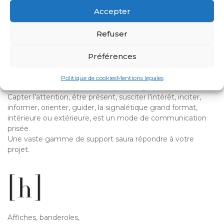
Accepter
SIGN
Refuser
La communication
Préférences
GRAND format
Politique de cookies
Mentions légales
L’art d’être vu et de communiquer en grand format.
Capter l’attention, être présent, susciter l’intérêt, inciter,
informer, orienter, guider, la signalétique grand format,
intérieure ou extérieure, est un mode de communication
prisée.
Une vaste gamme de support saura répondre à votre
projet.
Affiches, banderoles,