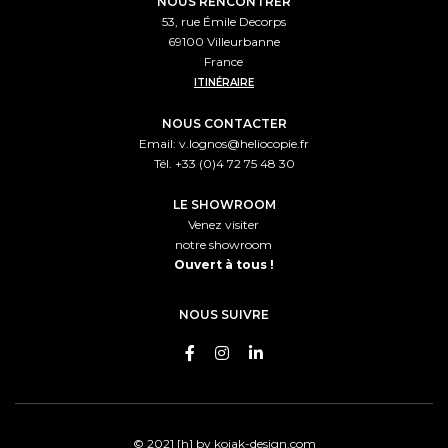
NOUS RENCONTRER
53, rue Émile Decorps
69100 Villeurbanne
France
ITINÉRAIRE
NOUS CONTACTER
Email:
v.lognos@heliocopie.fr
Tél. +33 (0)4 72 75 48 30
LE SHOWROOM
Venez visiter
notre showroom
Ouvert à tous !
NOUS SUIVRE
© 2021 [h] by
kojak-design.com