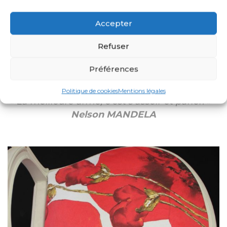
Accepter
Refuser
Préférences
UNE CHAISE SINGULIÈRE
Politique de cookies
Mentions légales
« La meilleure arme, c’est s’assoir et parler. »
–
Nelson MANDELA