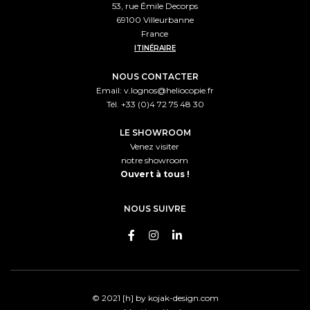
53, rue Émile Decorps
69100 Villeurbanne
France
ITINÉRAIRE
NOUS CONTACTER
Email:
v.lognos@heliocopie.fr
Tél. +33 (0)4 72 75 48 30
LE SHOWROOM
Venez visiter
notre showroom
Ouvert à tous !
NOUS SUIVRE
© 2021 [h] by
kojak-design.com