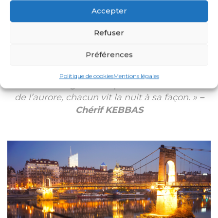
Accepter
Refuser
Préférences
DUSK TIME IN LYON
Politique de cookies
Mentions légales
« Entre la magie du crépuscule et le charme
de l’aurore, chacun vit la nuit à sa façon. »
–
Chérif KEBBAS